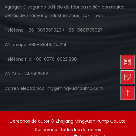
Agregar: El segundo edificio de fábrica recién construido
detrás de Zhaoyang Industrial Zone, Daxi Town
Teléfono: +86-15868611029 / +86-15601795927
Whatsapp: +86-13641974724
Teléfono fijo: +86-0576-86231888
WeChat: 247596582
Correo electrónico: my@mingyuanpump.com
Derechos de autor © Zhejiang Mingyuan Pump Co., Ltd.
Reservados todos los derechos