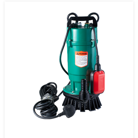
fallas estructurales, proporcionando tranquilidad
para las operaciones exigentes. Las características
clave incluyen un motor de alta capacidad capaz
de ofrecer un rendimiento constante bajo cargas
pesadas. La bomba está equipada con sistemas de
sellado avanzados para evitar la contaminación del
fluido y garantizar un funcionamiento suave. Su
diseño intuitivo simplifica el mantenimiento,
reduciendo el tiempo de inactividad y los costos
operativos. La compatibilidad versátil de la bomba
le permite integrarse perfectamente en los
sistemas existentes, acomodando una amplia
gama de tamaños de pozo y requisitos de