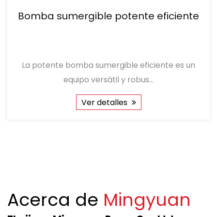
extracción de agua. Diseñado para tareas de
eficiente
Bomba sumergible de a
servicio pesado, esta bomba se destaca en
inoxidable de spa para tran
escenarios que requieren operación continua con
de agua y enjuague
pocas interrupciones. Ya sea que extraiga el agua
iente es un
La bomba sumergible de acero inox
subterránea para procesos industriales, riego o
una solución robusta y v...
construcción, proporciona una solución confiable
adaptada a entornos de alta demanda. Su
Ver detalles
capacidad para mantener un rendimiento
constante bajo presión garantiza la productividad y
la eficiencia operativa, incluso en condiciones
desafiantes. La seguridad y la longevidad se
priorizan a través del diseño y las pruebas
Acerca de
Mingyuan
rigurosas. La bomba está construida para soportar