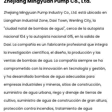
altas presiones, partículas abrasivas y fluidos
Zhejiang Mingyuan Pump Co., Ltd.
corrosivos, lo que garantiza una operación
Zhejiang Mingyuan Pump Industry Co., Ltd. está ubicado en
confiable con el tiempo. Su diseño compacto y
Liangshan Industrial Zone, Daxi Town, Wenling City, la
duradero reduce la necesidad de reemplazos
"ciudad natal de bombas de agua", cerca de la autopista
frecuentes, por lo que es una inversión rentable
nacional 104 y la autopista nacional G15, en la salida de
para aplicaciones industriales y agrícolas.
Daxi. La compañía es un fabricante profesional que integra
la investigación científica, el diseño, la producción y las
ventas de bombas de agua. La compañía siempre se ha
comprometido con la innovación en tecnología y gestión,
y ha desarrollado bombas de agua adecuadas para
empresas industriales y mineras, sitios de construcción,
suministro de agua urbana, riego y drenaje de tierras de
cultivo, suministro de agua de construcción de gran altura,
protección contra incendios, tratamiento de agua