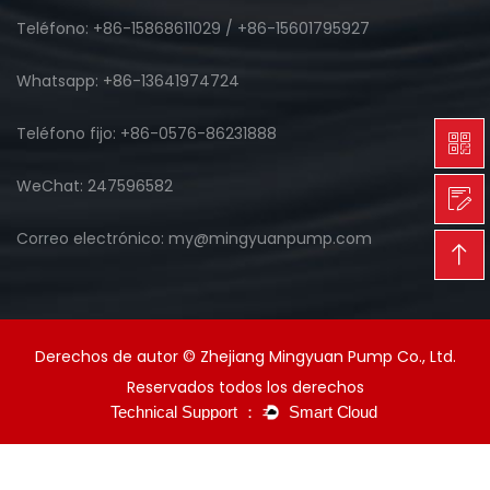
Teléfono: +86-15868611029 / +86-15601795927
Whatsapp: +86-13641974724
Teléfono fijo: +86-0576-86231888
WeChat: 247596582
Correo electrónico: my@mingyuanpump.com
Derechos de autor © Zhejiang Mingyuan Pump Co., Ltd.
Reservados todos los derechos