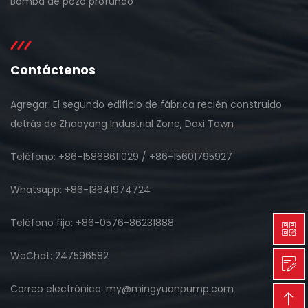
Bomba de pozo profundo
Contáctenos
Agregar: El segundo edificio de fábrica recién construido
detrás de Zhaoyang Industrial Zone, Daxi Town
Teléfono: +86-15868611029 / +86-15601795927
Whatsapp: +86-13641974724
Teléfono fijo: +86-0576-86231888
WeChat: 247596582
Correo electrónico: my@mingyuanpump.com