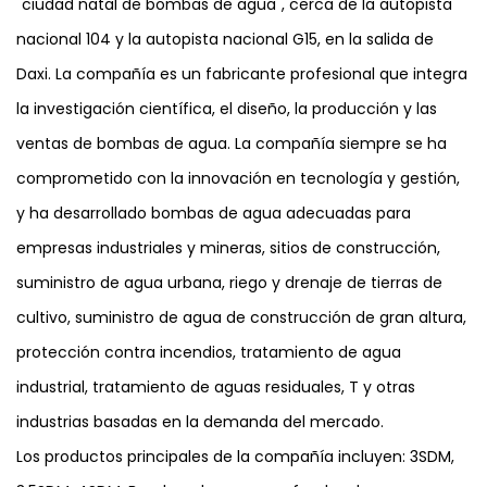
"ciudad natal de bombas de agua", cerca de la autopista
necesite lidiar con las tareas de gestión del agua. Su
nacional 104 y la autopista nacional G15, en la salida de
combinación de durabilidad, eficiencia y facilidad de
Daxi. La compañía es un fabricante profesional que integra
uso lo convierte en una opción confiable para
la investigación científica, el diseño, la producción y las
aplicaciones residenciales y comerciales.
ventas de bombas de agua. La compañía siempre se ha
comprometido con la innovación en tecnología y gestión,
y ha desarrollado bombas de agua adecuadas para
empresas industriales y mineras, sitios de construcción,
suministro de agua urbana, riego y drenaje de tierras de
cultivo, suministro de agua de construcción de gran altura,
protección contra incendios, tratamiento de agua
industrial, tratamiento de aguas residuales, T y otras
industrias basadas en la demanda del mercado.
Los productos principales de la compañía incluyen: 3SDM,